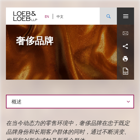
Skip
to
content
中文
EN
奢侈品牌
概
在当今动态力的零售环境中，奢侈品牌在忠于既定
述
品牌身份和长期客户群体的同时，通过不断演变、