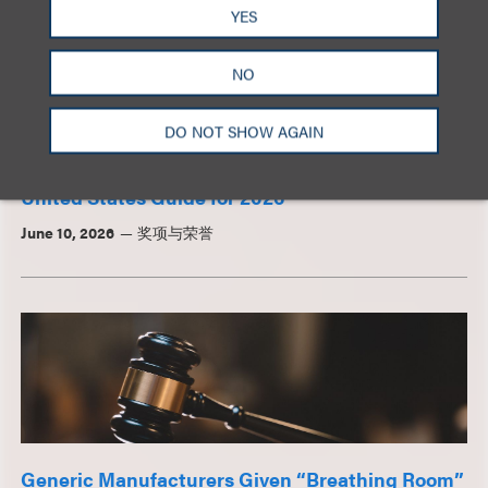
YES
NO
新闻和灼见
DO NOT SHOW AGAIN
Loeb & Loeb Earns Top Rankings in Legal 500
United States Guide for 2026
June 10, 2026
奖项与荣誉
Generic Manufacturers Given “Breathing Room”