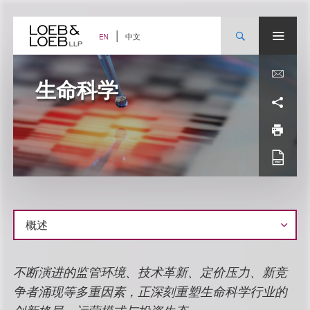
Skip
to
content
中文
EN
生命科学
概
不断演进的监管环境、技术革新、定价压力、新竞
述
争者涌现等多重因素，正深刻重塑生命科学行业的