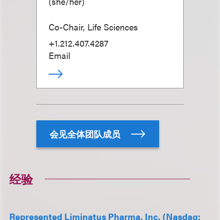
(
she/her
)
Co-Chair, Life Sciences
+1.212.407.4287
Email
会见全体团队成员
经验
Represented Liminatus Pharma, Inc. (Nasdaq: