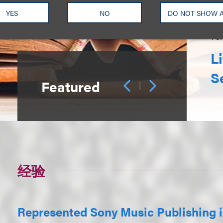
YES
NO
DO NOT SHOW 
1
o
L
S
Featured
|
经验
Represented Sony Music Publishing in