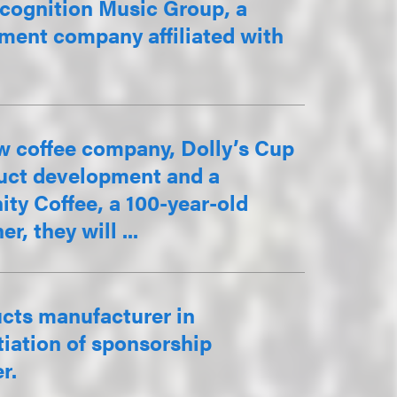
ecognition Music Group, a
ment company affiliated with
w coffee company, Dolly’s Cup
duct development and a
ty Coffee, a 100-year-old
, they will ...
cts manufacturer in
iation of sponsorship
r.