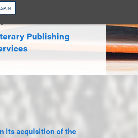
AGAIN
f
3
iterary Publishing
ervices
 its acquisition of the