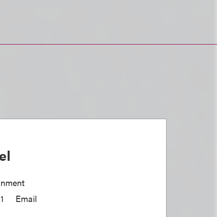
el
ainment
1
Email