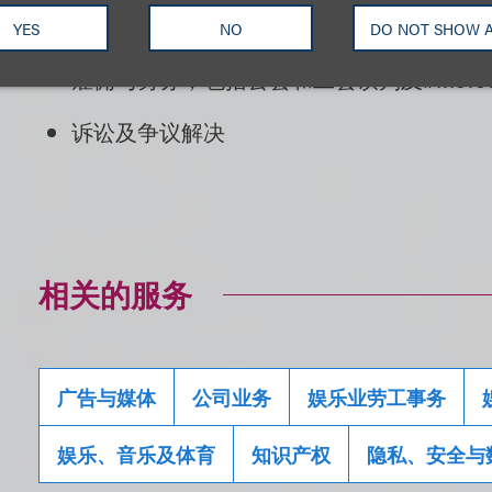
游戏及其它
相关
法规
YES
NO
DO NOT SHOW 
雇佣与劳务
，
包括公会和工会谈判及
#MeTo
诉讼
及
争议解决
相关的服务
广告与媒体
公司业务
娱乐业劳工事务
娱乐、音乐及体育
知识产权
隐私、安全与