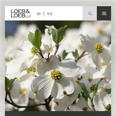
Skip
to
content
中文
EN