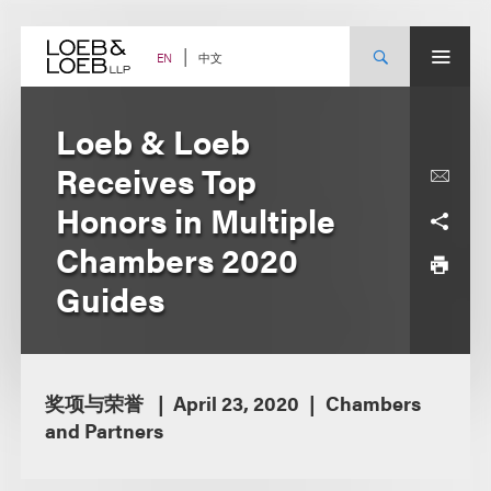
Skip
to
content
中文
EN
Loeb & Loeb
Receives Top
Honors in Multiple
Chambers 2020
Guides
奖项与荣誉
April 23, 2020
Chambers
and Partners