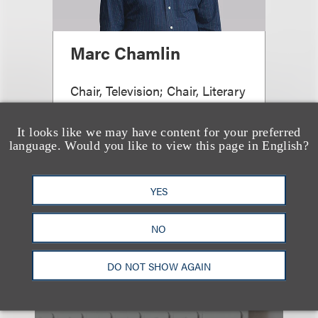
Marc Chamlin
Chair, Television; Chair, Literary
Publishing
+1.212.407.4855
It looks like we may have content for your preferred
language. Would you like to view this page in English?
Email
YES
NO
查看更多些相关专业人士
DO NOT SHOW AGAIN