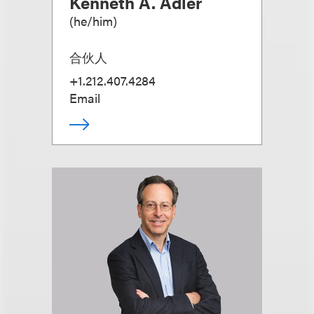
Kenneth A. Adler
(
he/him
)
合伙人
+1.212.407.4284
Email