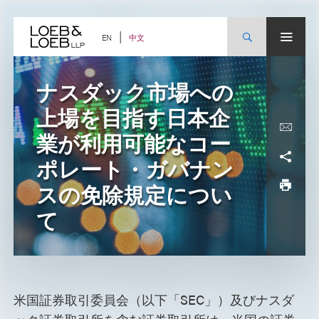
Skip
to
content
中文
EN
ナスダック市場への
上場を目指す日本企
業が利用可能なコー
ポレート・ガバナン
スの免除規定につい
て
米国証券取引委員会（以下「SEC」）及びナスダ