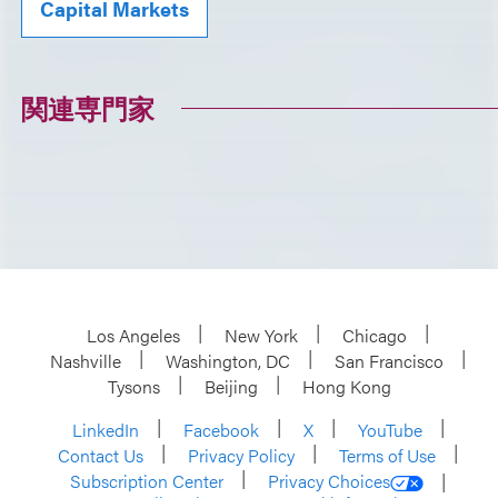
Capital Markets
関連専門家
Los Angeles
New York
Chicago
Nashville
Washington, DC
San Francisco
Tysons
Beijing
Hong Kong
LinkedIn
Facebook
X
YouTube
Contact Us
Privacy Policy
Terms of Use
Subscription Center
Privacy Choices