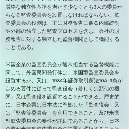
厳格な独立性基準を満たす少なくとも3人の委員か
らなる監査委員会を設置しなければならない。監
査委員会の役割は、主に財務報告に係る内部統制
や外部の独立した監査プロセスを含む、会社の財
務報告に対する独立した監督機関として機能する
ことである。
米国企業の監査委員会が通常担当する監督機能に
関して、外国民間発行体は、米国型監査委員会を
設置するか、又は、1934年証券取引所法10A-3条が
定める要件に従って監査役会（若しくは類似の機
関）又は監査役を設置することができる。歴史的
に、日本企業は日本法に準拠した「監査役会」又
は「監査等委員会」を利用できること、及び米国
型監査委員会の要件が詳細であることから、日本
企業が米国型監査委員会の設置を選択することは