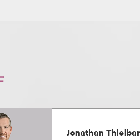
士
Jonathan Thielba