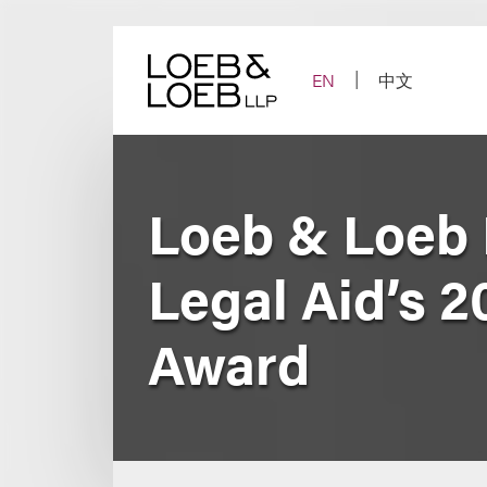
Skip
to
content
EN
中文
Loeb & Loeb 
Legal Aid’s 2
Award