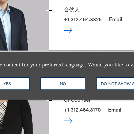
合伙人
+1.312.464.3326
Email
e content for your preferred language. Would you like to v
Sue Paik
YES
NO
DO NOT SHOW 
Of Counsel
+1.312.464.3170
Email