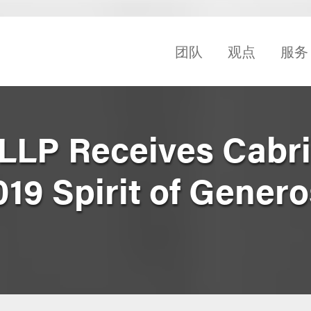
团队
观点
服务
LLP Receives Cabri
019 Spirit of Genero