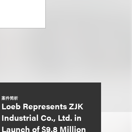
案件简析
Loeb Represents ZJK
Industrial Co., Ltd. in
Launch of $9.8 Million