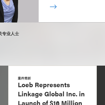
关专业人士
案件简析
Loeb Represents
Linkage Global Inc. in
Launch of $16 Million