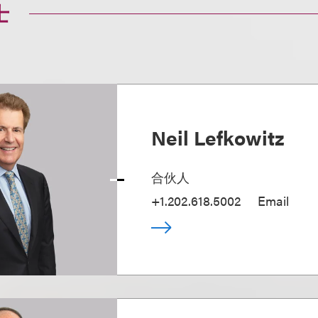
士
Neil Lefkowitz
合伙人
+1.202.618.5002
Email