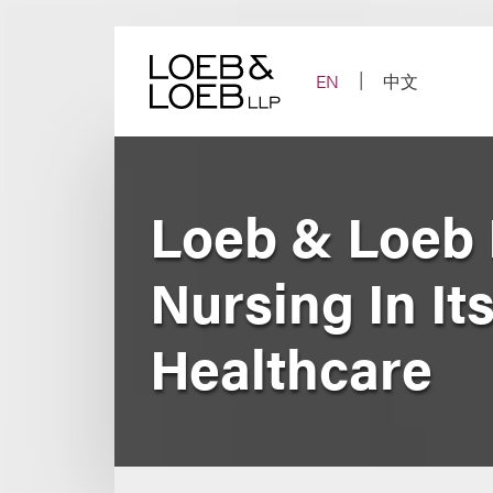
Skip
to
content
EN
中文
Loeb & Loeb 
Nursing In It
Healthcare