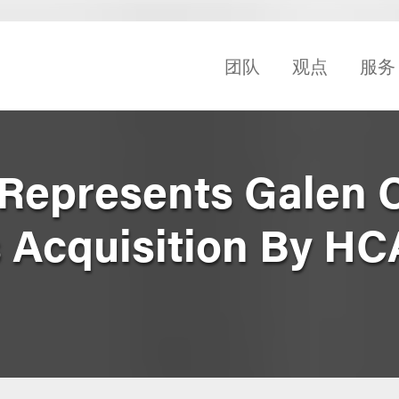
团队
观点
服务
Represents Galen C
s Acquisition By HC