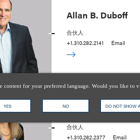
Allan B. Duboff
合伙人
+1.310.282.2141
Email
e content for your preferred language. Would you like to v
YES
NO
DO NOT SHOW 
Marla Aspinwall
合伙人
+1.310.282.2377
Email