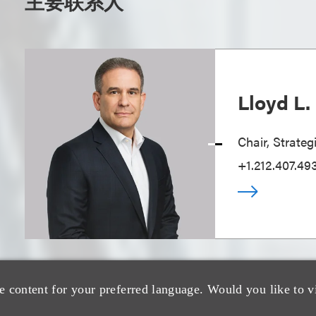
主要联系人
Lloyd L
Chair, Strate
+1.212.407.49
e content for your preferred language. Would you like to v
Arash Kh