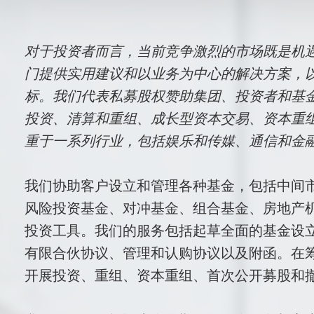
概
对于投资者而言，当前竞争激烈的市场既是机
述
门提供实用建议和以业务为中心的解决方案，
标。我们代表私募股权赞助集团、投资者和基
投资、清算和重组、成长型资本交易、资本重
重于一系列行业，包括娱乐和传媒、通信和金
我们协助客户设立和管理各种基金，包括中间
风险投资基金、对冲基金、组合基金、房地产机
投资工具。我们的服务包括起草全面的基金设
有限合伙协议、管理和认购协议以及附函。在
开展投资、重组、资本重组、首次公开募股和