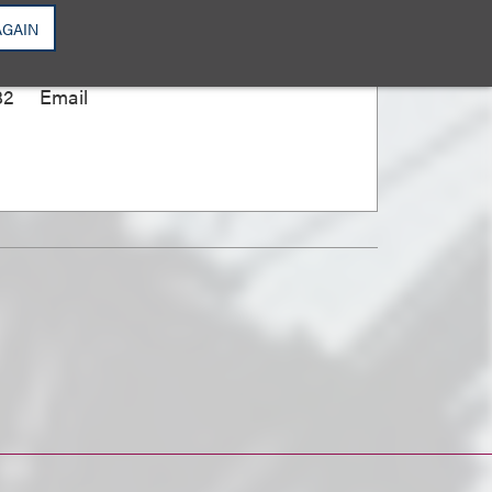
AGAIN
主席
82
Email