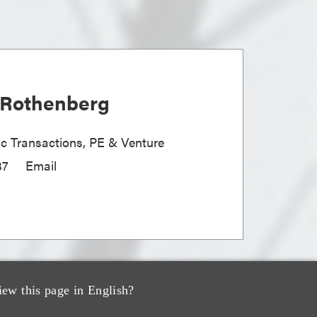
. Rothenberg
gic Transactions, PE & Venture
37
Email
iew this page in English?
alili