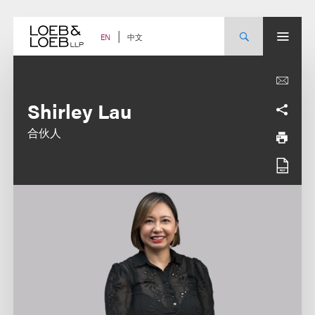
Skip
to
content
中文
EN
Shirley Lau
合伙人