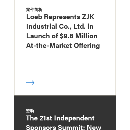
案件简析
Loeb Represents ZJK
Industrial Co., Ltd. in
Launch of $9.8 Million
At-the-Market Offering
赞助
The 21st Independent
Sponsors Summit: New