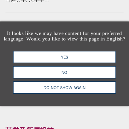
执业资格
It looks like we may have content for your preferred
香港
language. Would you like to view this page in English?
YES
语言
英文
NO
普通话
DO NOT SHOW AGAIN
中文