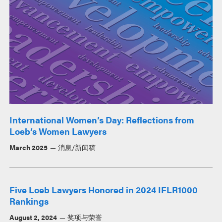
International Women’s Day: Reflections from
Loeb’s Women Lawyers
March 2025
消息/新闻稿
Five Loeb Lawyers Honored in 2024 IFLR1000
Rankings
August 2, 2024
奖项与荣誉