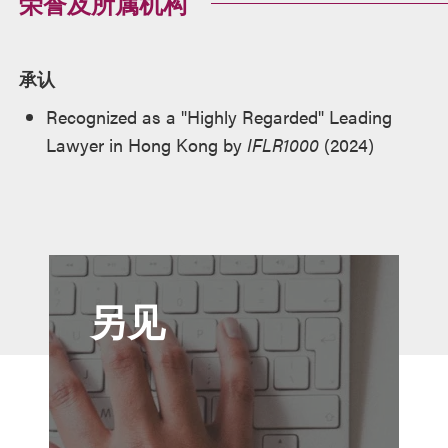
荣誉及所属机构
承认
Recognized as a "Highly Regarded" Leading
Lawyer in Hong Kong by
IFLR1000
(2024)
另见