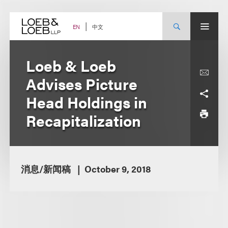
Skip
to
content
中文
EN
Loeb & Loeb
Advises Picture
Head Holdings in
Recapitalization
消息/新闻稿
October 9, 2018