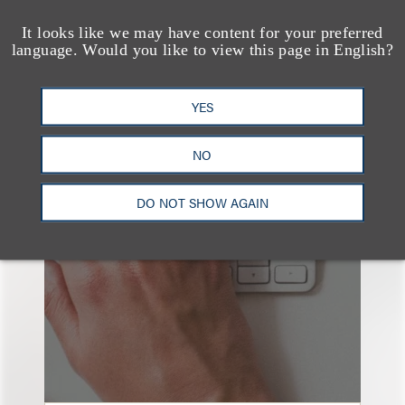
查看更多些相关专业人士
It looks like we may have content for your preferred
language. Would you like to view this page in English?
YES
也看看这里
NO
DO NOT SHOW AGAIN