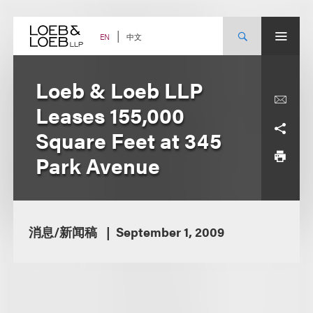
Skip
to
content
中文
EN
Loeb & Loeb LLP
Leases 155,000
Square Feet at 345
Park Avenue
消息/新闻稿
September 1, 2009