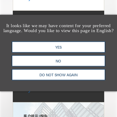
消息/新闻稿
It looks like we may have content for your preferred
Loeb & Loeb Adds
language. Would you like to view this page in English?
Leading Real Estate
Finance Partner Ryan
YES
McCaffrey
NO
DO NOT SHOW AGAIN
客户提示/报告