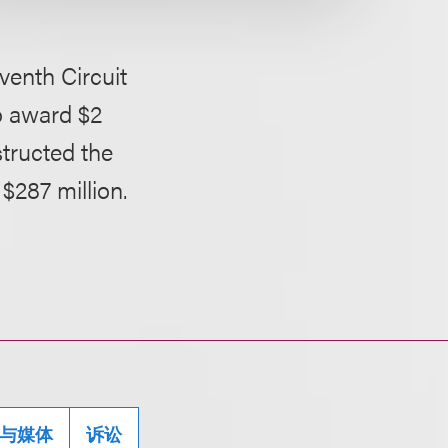
enth Circuit
to award $2
structed the
 $287 million.
与媒体
诉讼