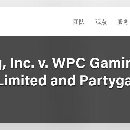
团队
观点
服务
 Inc. v. WPC Gami
Limited and Party