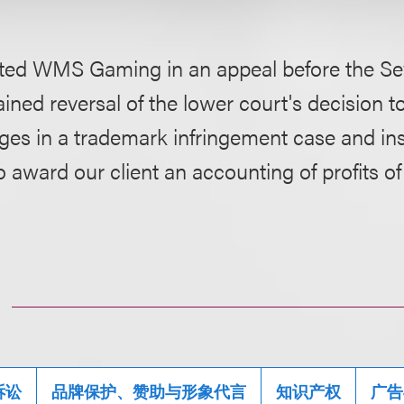
ted WMS Gaming in an appeal before the Sev
ined reversal of the lower court's decision 
ges in a trademark infringement case and in
o award our client an accounting of profits of
诉讼
品牌保护、赞助与形象代言
知识产权
广告