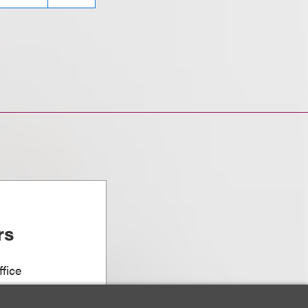
rs
fice