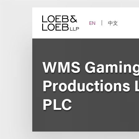
Skip
to
content
EN
中文
WMS Gaming,
Productions 
PLC