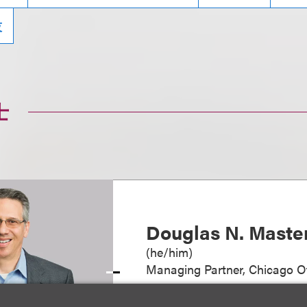
技
士
Douglas N. Maste
(
he/him
)
Managing Partner, Chicago Of
+1.312.464.3144
Email