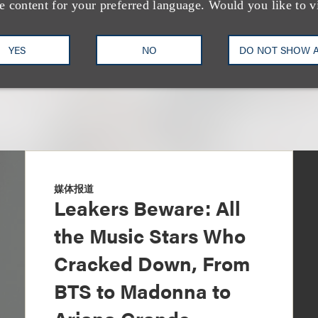
e content for your preferred language. Would you like to v
YES
NO
DO NOT SHOW 
媒体报道
Leakers Beware: All
the Music Stars Who
Cracked Down, From
BTS to Madonna to