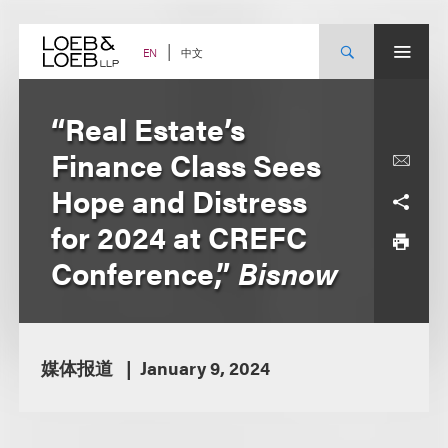
Skip
to
content
中文
EN
“Real Estate’s
Finance Class Sees
Hope and Distress
for 2024 at CREFC
Conference,”
Bisnow
媒体报道
January 9, 2024