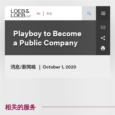
Skip
to
content
中文
EN
Playboy to Become
a Public Company
消息/新闻稿
October 1, 2020
相关的服务