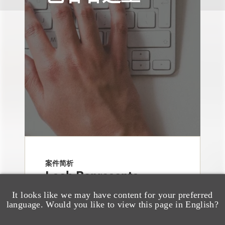
案件简析
Loeb Represents
Linkage Global Inc. in
It looks like we may have content for your preferred
language. Would you like to view this page in English?
Launch of $16 Million
At-the-Market Offering