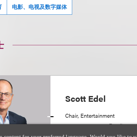
育
电影、电视及数字媒体
士
Scott Edel
Chair, Entertainment
+1.310.282.2131
Email
e content for your preferred language. Would you like to v