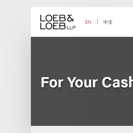
Skip
to
content
EN
中文
For Your Cas