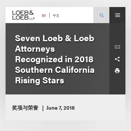
Skip
to
content
中文
EN
Seven Loeb & Loeb
Attorneys
Recognized in 2018
Southern California
Rising Stars
奖项与荣誉
June 7, 2018