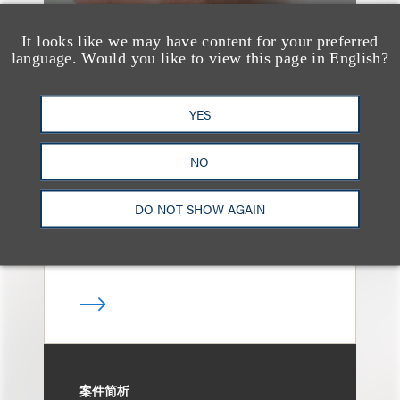
It looks like we may have content for your preferred
language. Would you like to view this page in English?
案件简析
Loeb Represents
YES
Linkage Global Inc. in
Launch of $16 Million
NO
At-the-Market Offering
DO NOT SHOW AGAIN
案件简析