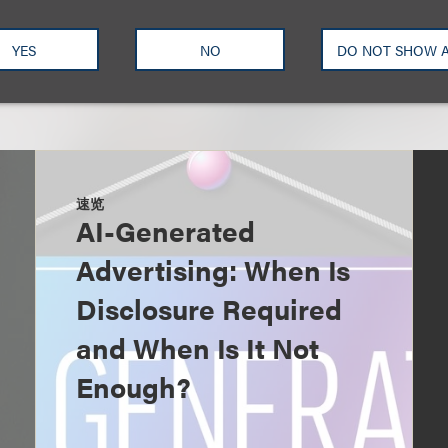
YES
NO
DO NOT SHOW 
速览
AI-Generated
Advertising: When Is
Disclosure Required
and When Is It Not
Enough?