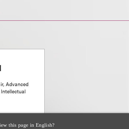
d
ir, Advanced
Intellectual
iew this page in English?