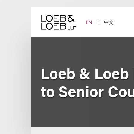
Skip
to
content
EN
中文
Loeb & Loeb
to Senior Co