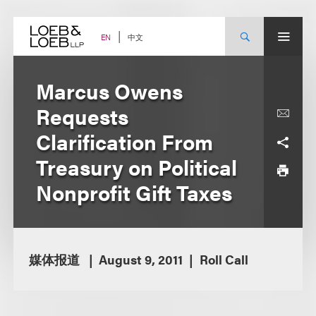
Skip
to
content
中文
EN
Marcus Owens
Requests
Clarification From
Treasury on Political
Nonprofit Gift Taxes
媒体报道
August 9, 2011
Roll Call