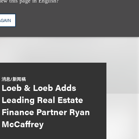
iew this page in English?
AGAIN
消息/新闻稿
Loeb & Loeb Adds
Leading Real Estate
Finance Partner Ryan
McCaffrey