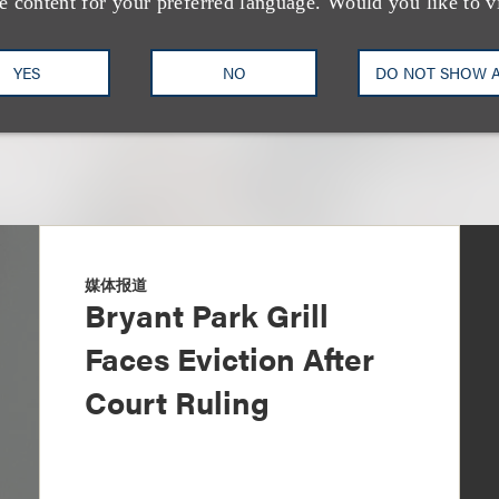
e content for your preferred language. Would you like to v
YES
NO
DO NOT SHOW 
媒体报道
Bryant Park Grill
Faces Eviction After
Court Ruling