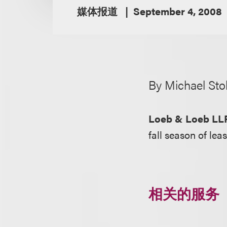
媒体报道
September 4, 2008
By Michael Sto
Loeb & Loeb LL
fall season of lea
相关的服务