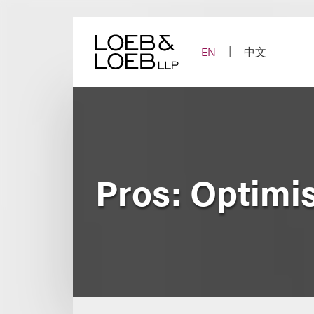
Skip
to
content
EN
中文
Pros: Optim