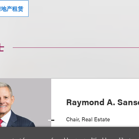
房地产租赁
士
Raymond A. Sans
Chair, Real Estate
+1.212.407.4008
Email