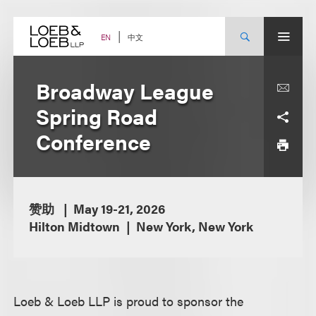
Skip
to
content
中文
EN
Broadway League
Spring Road
Conference
赞助
May 19-21, 2026
Hilton Midtown
New York, New York
Loeb & Loeb LLP is proud to sponsor the