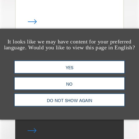
It looks like we may have content for your preferred
language. Would you like to view this page in English?
奖项与荣誉
Four Loeb Partners
Named in Variety’s
YES
“Music Legal Elite” List
NO
for 2026
DO NOT SHOW AGAIN