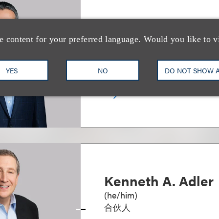
Tal Dickstein
e content for your preferred language. Would you like to v
合伙人
YES
NO
DO NOT SHOW 
+1.212.407.4963
Email
Kenneth A. Adler
(
he/him
)
合伙人