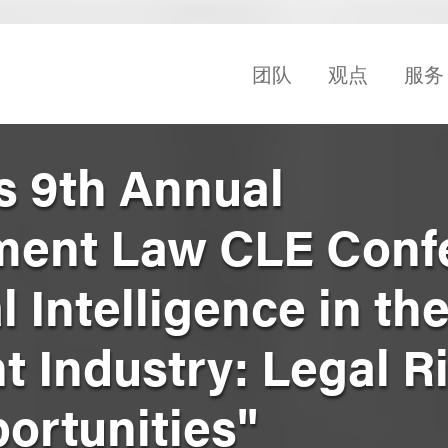
团队
观点
服务
s 9th Annual
ment Law CLE Conf
al Intelligence in th
t Industry: Legal R
ortunities"