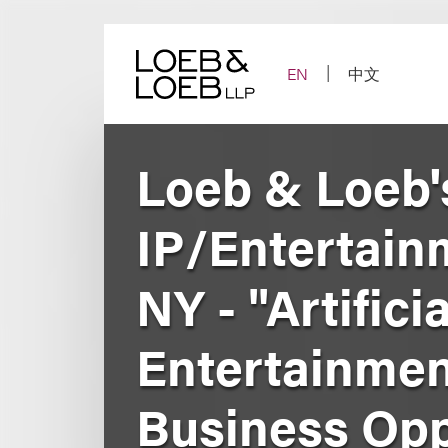
Skip
to
content
EN
中文
Loeb & Loeb'
IP/Entertain
NY - "Artifici
Entertainmen
Business Opp