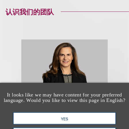
认识我们的团队
It looks like we may have content for your preferred
language. Would you like to view this page in English?
Carol M. Kaplan
YES
(
she/her
)