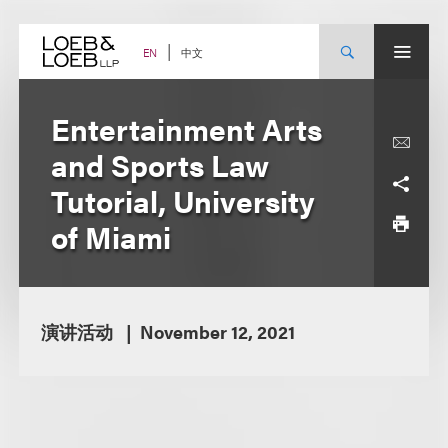
Skip
to
content
中文
EN
Entertainment Arts
and Sports Law
Tutorial, University
of Miami
演讲活动
November 12, 2021