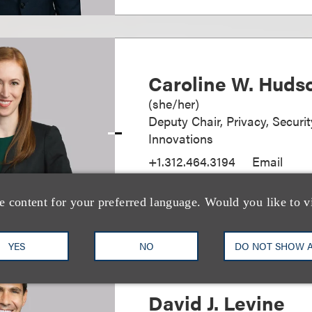
Caroline W. Huds
(
she/her
)
Deputy Chair, Privacy, Securi
Innovations
+1.312.464.3194
Email
e content for your preferred language. Would you like to v
YES
NO
DO NOT SHOW 
David J. Levine