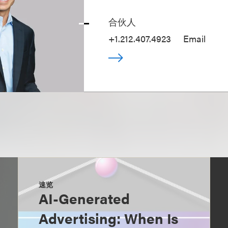
合伙人
+1.212.407.4923
Email
速览
AI-Generated
Advertising: When Is