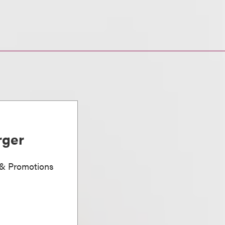
rger
g & Promotions