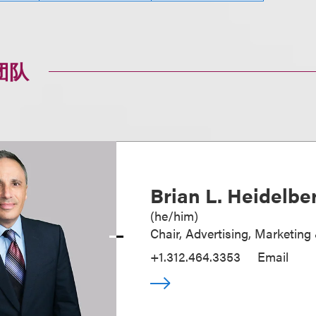
团队
Brian L. Heidelbe
(
he/him
)
Chair, Advertising, Marketin
+1.312.464.3353
Email