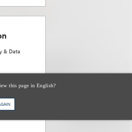
on
ty & Data
iew this page in English?
AGAIN