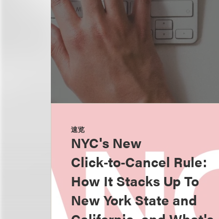
速览
NYC's New
Click‑to‑Cancel Rule:
How It Stacks Up To
New York State and
California, and What's