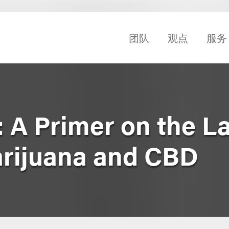
团队
观点
服务
 A Primer on the L
rijuana and CBD