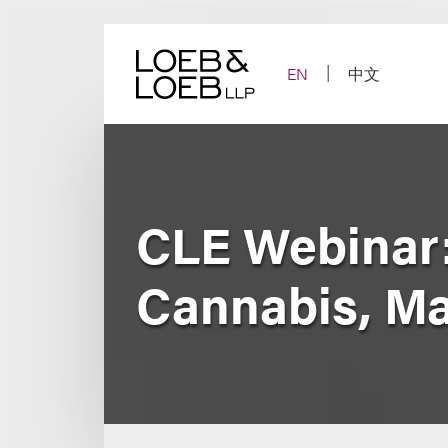
Skip
to
content
EN
中文
CLE Webinar:
Cannabis, Ma