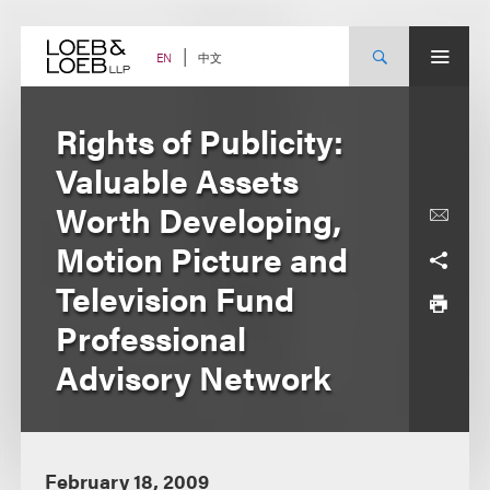
Skip
to
content
中文
EN
Rights of Publicity:
Valuable Assets
Worth Developing,
Motion Picture and
Television Fund
Professional
Advisory Network
February 18, 2009