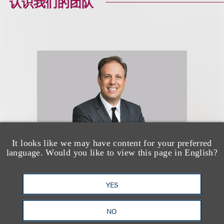
认识我们的团队
It looks like we may have content for your preferred
language. Would you like to view this page in English?
Mitchell S. Nussbaum
YES
乐博律所联席主席
NO
+1.212.407.4159