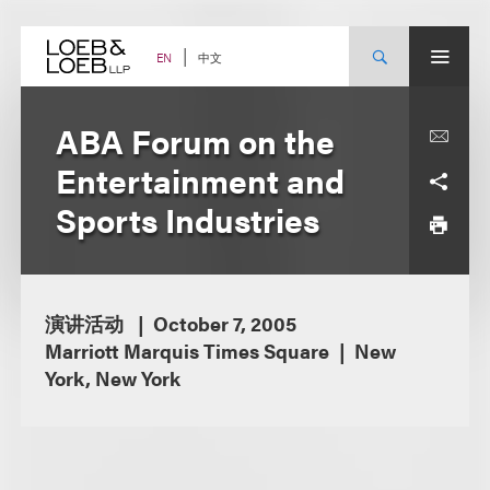
Skip
to
content
中文
EN
ABA Forum on the
Entertainment and
Sports Industries
演讲活动
October 7, 2005
Marriott Marquis Times Square
New
York, New York