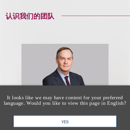
认识我们的团队
It looks like we may have content for your preferred
language. Would you like to view this page in English?
James D. Taylor
YES
(
he/him
)