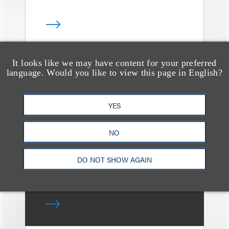
It looks like we may have content for your preferred
language. Would you like to view this page in English?
文章
When Bankruptcy
Courts Give Deference
YES
to Matrimonial
NO
Proceedings
DO NOT SHOW AGAIN