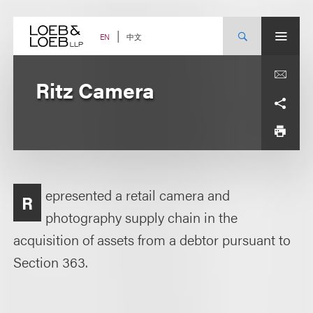
Skip
to
content
中文
EN
Ritz Camera
epresented a retail camera and
R
photography supply chain in the
acquisition of assets from a debtor pursuant to
Section 363.