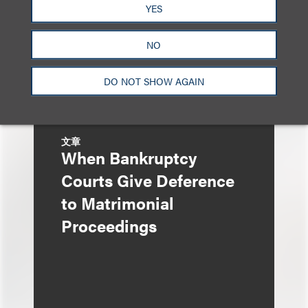
Transfer Under
YES
Bankruptcy Code
NO
DO NOT SHOW AGAIN
文章
When Bankruptcy
Courts Give Deference
to Matrimonial
Proceedings