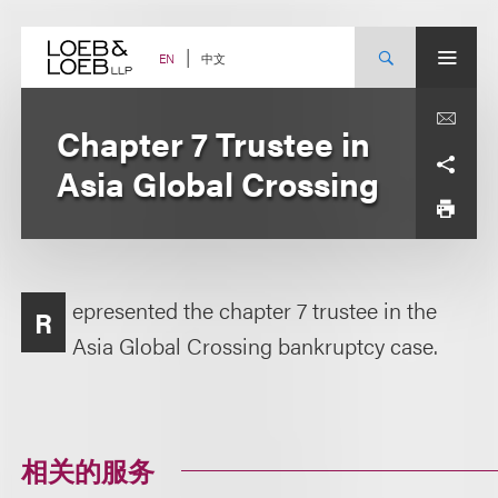
Skip
to
content
中文
EN
Chapter 7 Trustee in
Asia Global Crossing
epresented the chapter 7 trustee in the
R
Asia Global Crossing bankruptcy case.
相关的服务