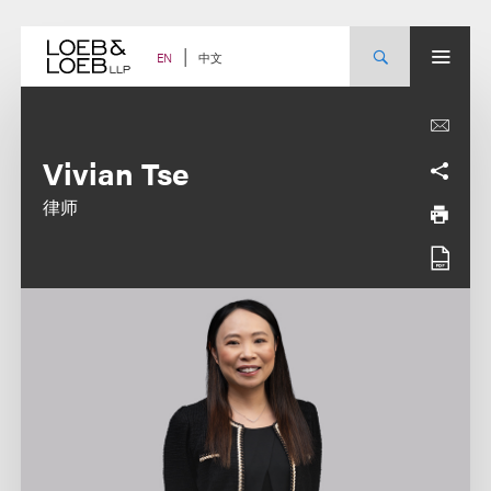
Skip
to
content
中文
EN
Vivian Tse
律师