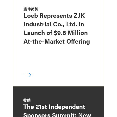
案件简析
Loeb Represents ZJK
Industrial Co., Ltd. in
Launch of $9.8 Million
At-the-Market Offering
赞助
The 21st Independent
Sponsors Summit: New