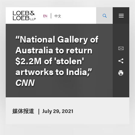
Skip
to
content
中文
EN
“National Gallery of
Australia to return
$2.2M of 'stolen'
artworks to India,”
CNN
媒体报道
July 29, 2021