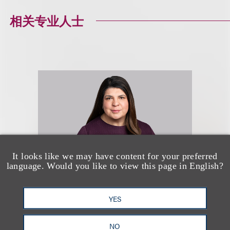
相关专业人士
It looks like we may have content for your preferred
language. Would you like to view this page in English?
YES
Kelley C. Miller
NO