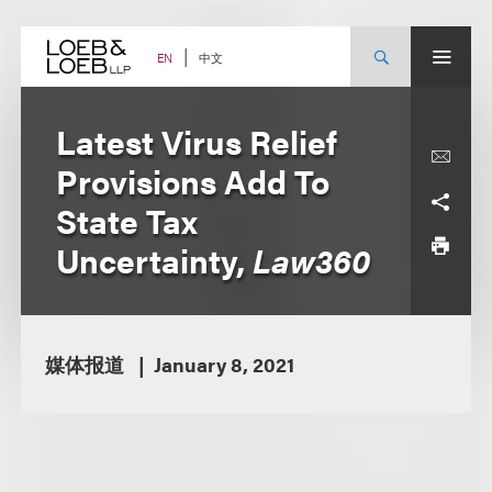
Skip
to
content
中文
EN
Latest Virus Relief
Provisions Add To
State Tax
Uncertainty,
Law360
媒体报道
January 8, 2021