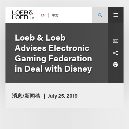
Skip
to
content
中文
EN
Loeb & Loeb
Advises Electronic
Gaming Federation
in Deal with Disney
消息/新闻稿
July 25, 2019