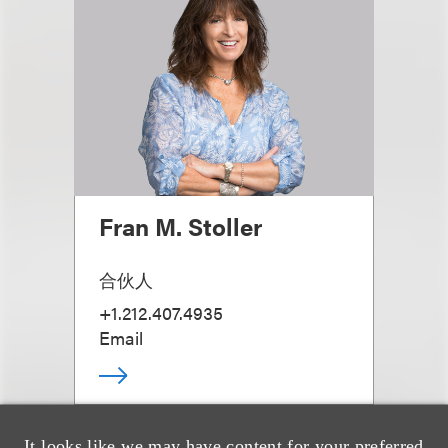
Fran M. Stoller
合伙人
+1.212.407.4935
Email
It looks like we may have content for your preferred