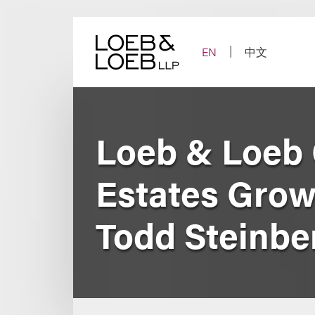
Skip
to
content
EN
中文
Loeb & Loeb 
Estates Growt
Todd Steinbe