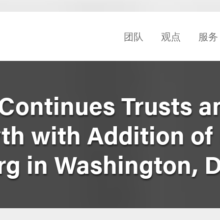
团队
观点
服务
Continues Trusts a
h with Addition of
rg in Washington, D