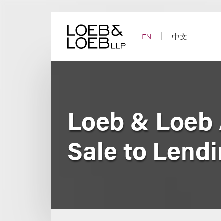
Skip
to
content
EN
中文
Loeb & Loeb 
Sale to Lend