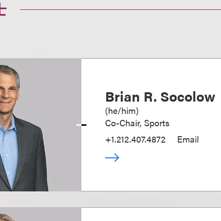
士
Brian R. Socolow
(
he/him
)
Co-Chair, Sports
+1.212.407.4872
Email