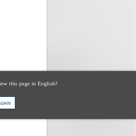
iew this page in English?
AGAIN