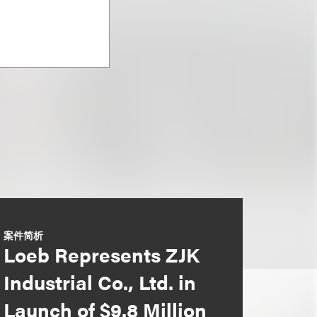
案件简析
Loeb Represents ZJK
Industrial Co., Ltd. in
Launch of $9.8 Million