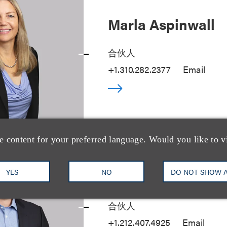
Marla Aspinwall
合伙人
+1.310.282.2377
Email
e content for your preferred language. Would you like to v
YES
NO
DO NOT SHOW 
Mark J. Goldberg
合伙人
+1.212.407.4925
Email