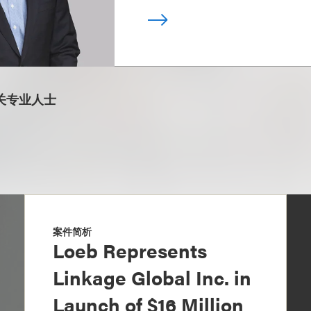
关专业人士
案件简析
Loeb Represents
Linkage Global Inc. in
Launch of $16 Million