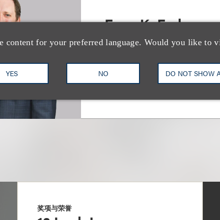
Evan K. Farber
e content for your preferred language. Would you like to v
合伙人
+1.212.407.4018
Email
YES
NO
DO NOT SHOW 
奖项与荣誉