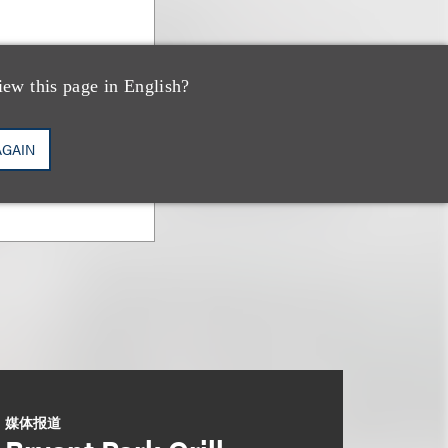
iew this page in English?
AGAIN
媒体报道