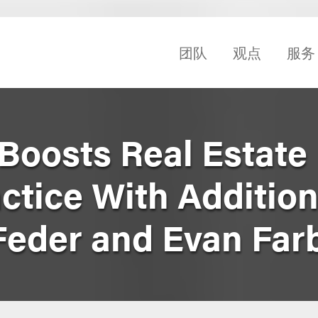
团队
观点
服务
Boosts Real Estate
actice With Additio
 Feder and Evan Far