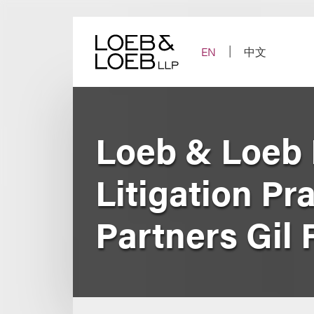
Skip
to
content
EN
中文
Loeb & Loeb 
Litigation Pr
Partners Gil