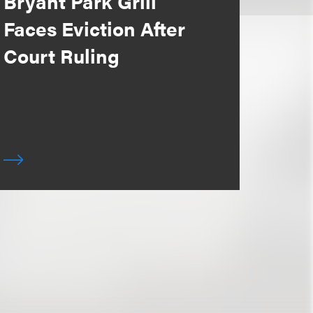
Bryant Park Grill
Faces Eviction After
Court Ruling