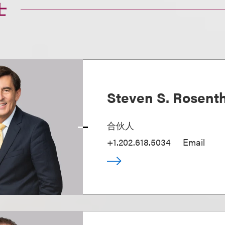
士
Steven S. Rosent
合伙人
+1.202.618.5034
Email