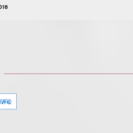
016
门诉讼