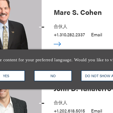
Marc S. Cohen
合伙人
+1.310.282.2337
Email
e content for your preferred language. Would you like to v
YES
NO
DO NOT SHOW 
John D. Taliaferro
合伙人
+1.202.618.5015
Email