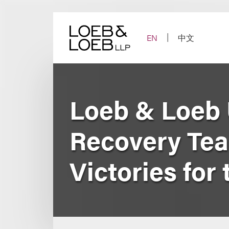
Skip
to
content
EN
中文
Loeb & Loeb 
Recovery Tea
Victories for