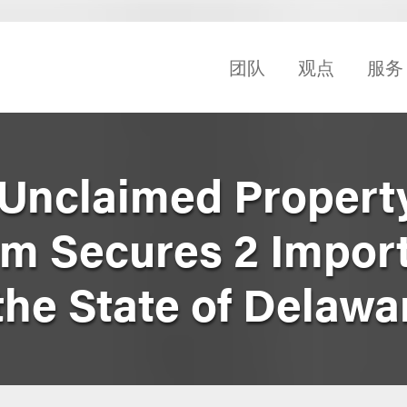
团队
观点
服务
Unclaimed Propert
m Secures 2 Impor
 the State of Delawa