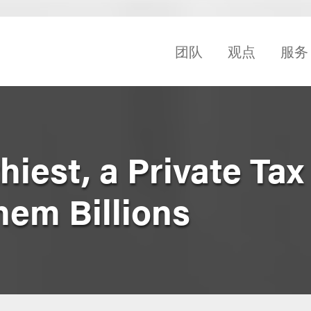
团队
观点
服务
hiest, a Private Ta
hem Billions