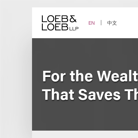
Skip
to
content
EN
中文
For the Wealt
That Saves T