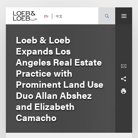
Skip
to
content
中文
EN
Loeb & Loeb
Expands Los
Angeles Real Estate
Practice with
Prominent Land Use
Duo Allan Abshez
and Elizabeth
Camacho