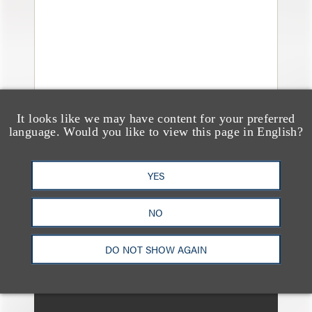
It looks like we may have content for your preferred
language. Would you like to view this page in English?
消息/新闻稿
YES
Loeb & Loeb Adds
Leading Real Estate
NO
Finance Partner Ryan
McCaffrey
DO NOT SHOW AGAIN