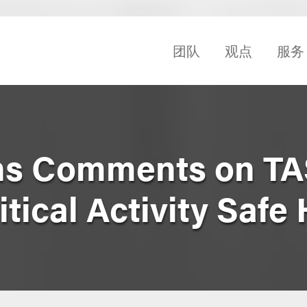
团队
观点
服务
s Comments on TA
tical Activity Safe