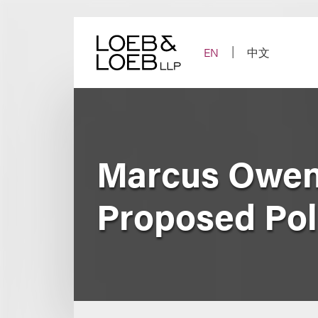
Skip
to
content
EN
中文
Marcus Owen
Proposed Poli