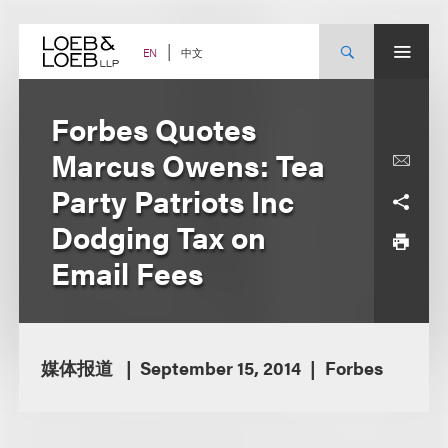
Skip
to
content
中文
EN
Forbes Quotes
Marcus Owens: Tea
Party Patriots Inc
Dodging Tax on
Email Fees
媒体报道
September 15, 2014
Forbes