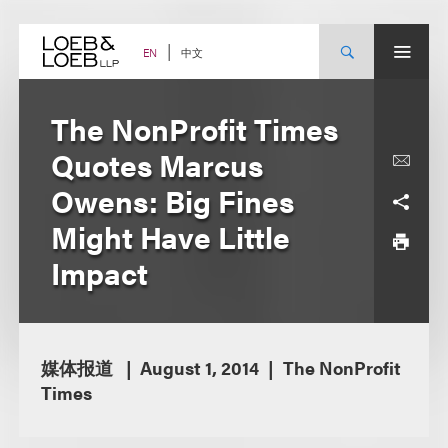
Skip
to
content
中文
EN
The NonProfit Times
Quotes Marcus
Owens: Big Fines
Might Have Little
Impact
媒体报道
August 1, 2014
The NonProfit
Times