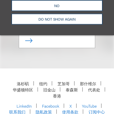
Marcus S. Owens
NO
合伙人
DO NOT SHOW AGAIN
+1.202.618.5014
Email
洛杉矶
纽约
芝加哥
那什维尔
华盛顿特区
旧金山
泰森斯
代表处
香港
LinkedIn
Facebook
X
YouTube
联系我们
隐私政策
使用条款
订阅中心