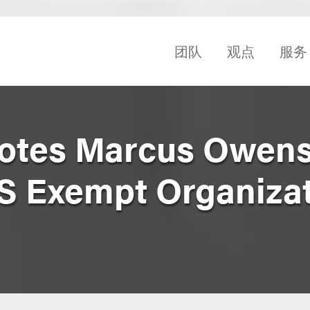
团队
观点
服务
uotes Marcus Owen
S Exempt Organiza