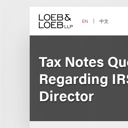
Skip
to
content
EN
中文
Tax Notes Q
Regarding IR
Director