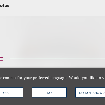
otes
士
e content for your preferred language. Would you like to v
YES
NO
DO NOT SHOW 
Marcus S. Owens