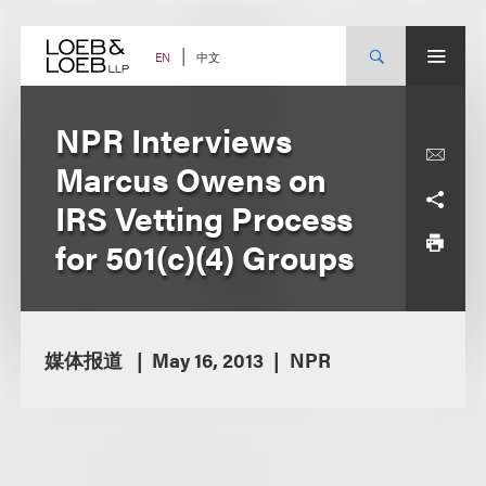
Skip
to
content
中文
EN
NPR Interviews
Marcus Owens on
IRS Vetting Process
for 501(c)(4) Groups
媒体报道
May 16, 2013
NPR