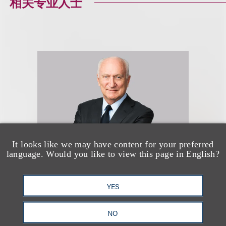
相关专业人士
It looks like we may have content for your preferred
language. Would you like to view this page in English?
Marcus S. Owens
YES
合伙人
NO
+1.202.618.5014