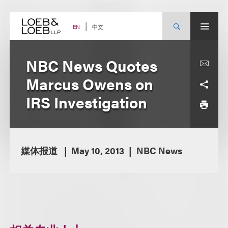
Skip
to
content
中文
EN
NBC News Quotes
Marcus Owens on
IRS Investigation
媒体报道
May 10, 2013
NBC News