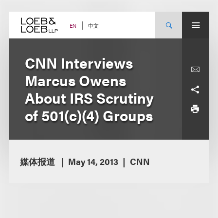
Skip
to
content
中文
EN
CNN Interviews
Marcus Owens
About IRS Scrutiny
of 501(c)(4) Groups
媒体报道
May 14, 2013
CNN