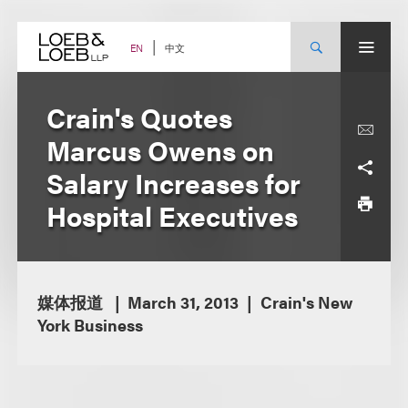
Skip
to
content
中文
EN
Crain's Quotes
Marcus Owens on
Salary Increases for
Hospital Executives
媒体报道
March 31, 2013
Crain's New
York Business