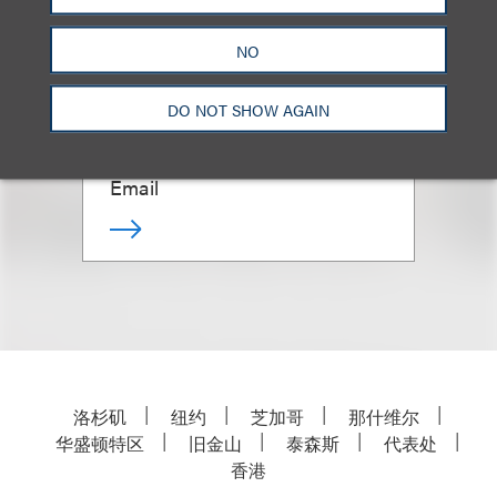
NO
Marcus S. Owens
DO NOT SHOW AGAIN
合伙人
+1.202.618.5014
Email
洛杉矶
纽约
芝加哥
那什维尔
华盛顿特区
旧金山
泰森斯
代表处
香港