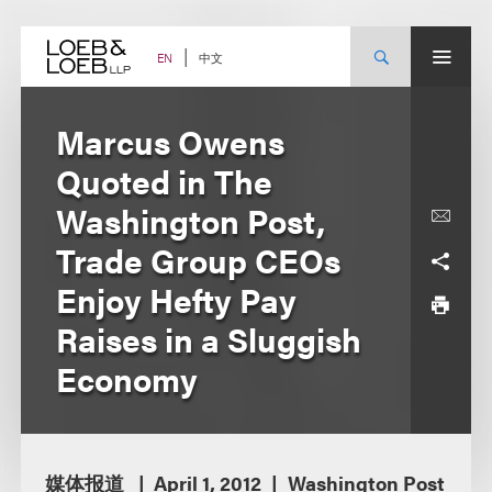
Skip
to
content
中文
EN
Marcus Owens
Quoted in The
Washington Post,
Trade Group CEOs
Enjoy Hefty Pay
Raises in a Sluggish
Economy
媒体报道
April 1, 2012
Washington Post