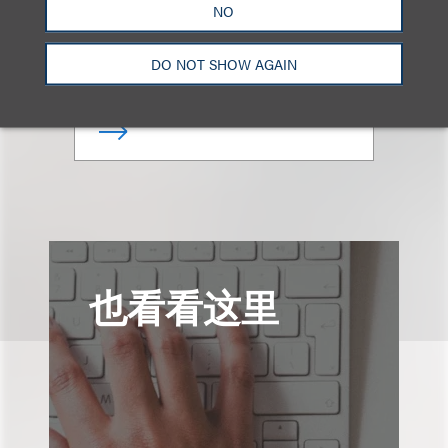
Chair, Professional Services
NO
Litigation
DO NOT SHOW AGAIN
+1.310.282.2241
Email
也看看这里