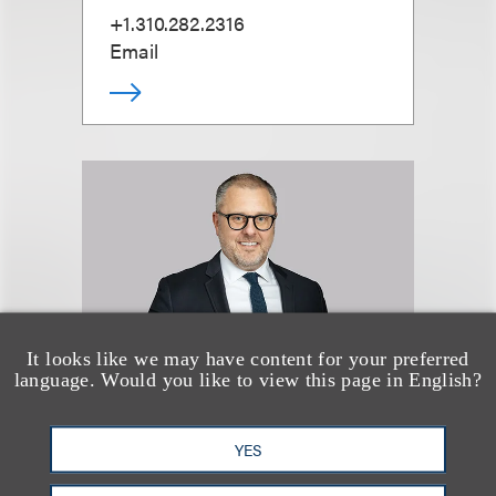
+1.310.282.2316
Email
It looks like we may have content for your preferred
language. Would you like to view this page in English?
W. Allan Edmiston
YES